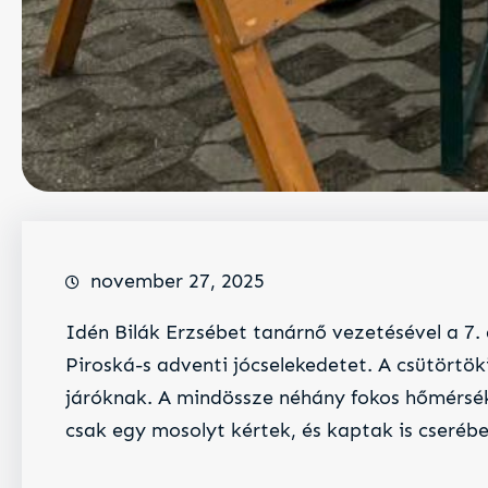
november 27, 2025
Idén Bilák Erzsébet tanárnő vezetésével a 7
Piroská-s adventi jócselekedetet. A csütörtök
járóknak. A mindössze néhány fokos hőmérsékl
csak egy mosolyt kértek, és
kaptak is cseréb