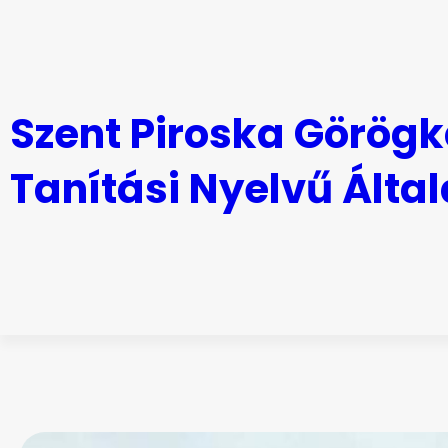
Ugrás
a
tartalomhoz
Szent Piroska Görögk
Tanítási Nyelvű Által