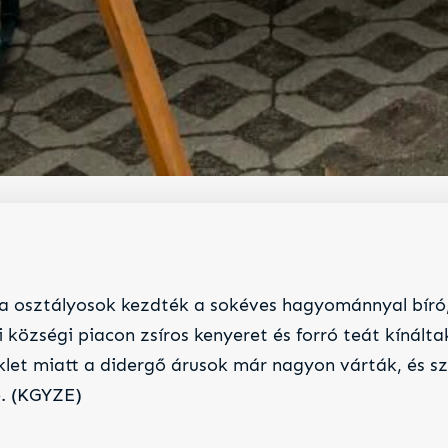
. a osztályosok kezdték a sokéves hagyománnyal bír
i községi piacon zsíros kenyeret és forró teát kínált
et miatt a didergő árusok már nagyon várták, és szí
e. (KGYZE)