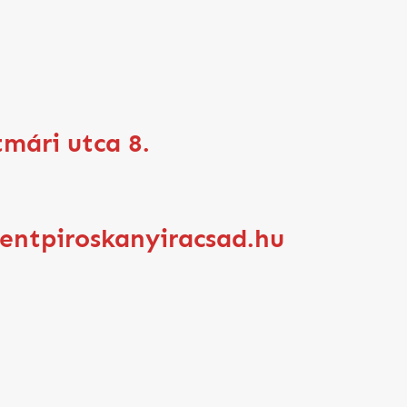
tmári utca 8.
zentpiroskanyiracsad.hu