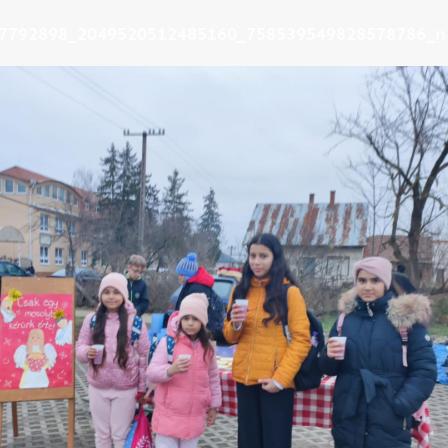
7792898_2049520512485160_758539549828578786_n