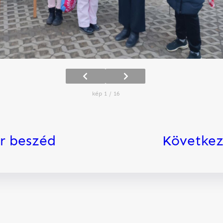
kép 1 / 16
r beszéd
Következ