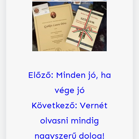
Előző:
Minden jó, ha
vége jó
Következő:
Vernét
olvasni mindig
nagyszerű dolog!