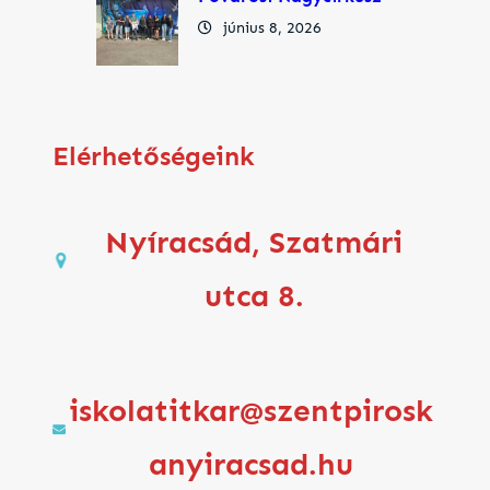
június 8, 2026
Elérhetőségeink
Nyíracsád, Szatmári
utca 8.
iskolatitkar@szentpirosk
anyiracsad.hu