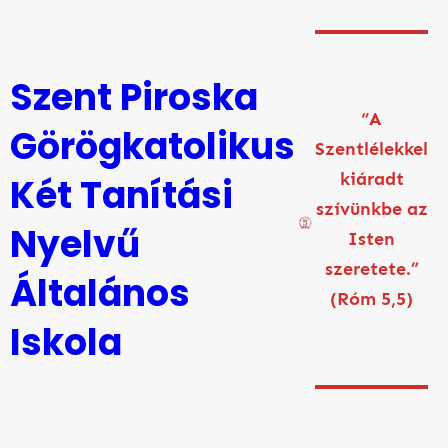
Ugrás
a
tartalomhoz
Szent Piroska
“A
Görögkatolikus
Szentlélekkel
kiáradt
Két Tanítási
szívünkbe az
Nyelvű
Isten
szeretete.”
Általános
(Róm 5,5)
Iskola