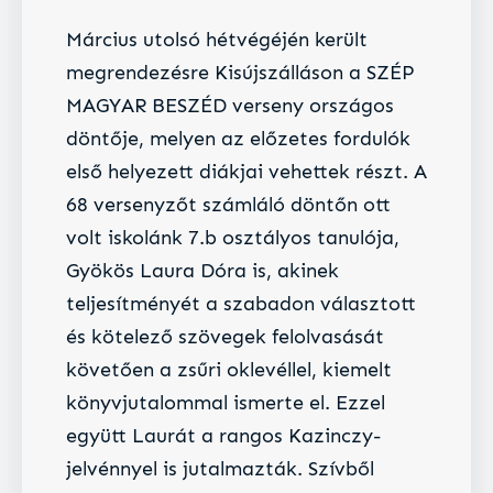
Március utolsó hétvégéjén került
megrendezésre Kisújszálláson a SZÉP
MAGYAR BESZÉD verseny országos
döntője, melyen az előzetes fordulók
első helyezett diákjai vehettek részt. A
68 versenyzőt számláló döntőn ott
volt iskolánk 7.b osztályos tanulója,
Gyökös Laura Dóra is, akinek
teljesítményét a szabadon választott
és kötelező szövegek felolvasását
követően a zsűri oklevéllel, kiemelt
könyvjutalommal ismerte el. Ezzel
együtt Laurát a rangos Kazinczy-
jelvénnyel is jutalmazták. Szívből