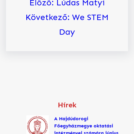
Előző:
Lúdas Matyi
Következő:
We STEM
Day
Hírek
A Hajdúdorogi
Főegyházmegye oktatási
intézményei számára június