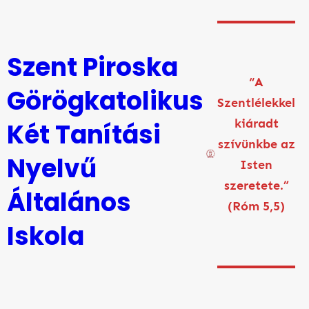
Ugrás
a
tartalomhoz
Szent Piroska
“A
Görögkatolikus
Szentlélekkel
kiáradt
Két Tanítási
szívünkbe az
Nyelvű
Isten
szeretete.”
Általános
(Róm 5,5)
Iskola