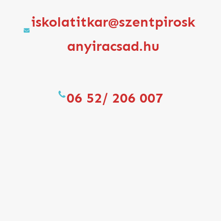
iskolatitkar@szentpirosk
anyiracsad.hu
06 52/ 206 007