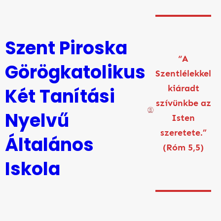
Ugrás
a
tartalomhoz
Szent Piroska
“A
Görögkatolikus
Szentlélekkel
kiáradt
Két Tanítási
szívünkbe az
Nyelvű
Isten
szeretete.”
Általános
(Róm 5,5)
Iskola