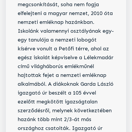
megcsonkítását, soha nem fogja
elfelejteni a magyar nemzet, 2010 óta
nemzeti emléknap hazánkban.
Iskolánk valamennyi osztályának egy-
egy tanulója a nemzeti lobogót
kísérve vonult a Petőfi térre, ahol az
egész iskolát képviselve a
Lélekmadár
című világháborús emlékműnél
hajtottak fejet a nemzeti emléknap
alkalmából. A diákoknak Garda László
igazgató úr beszélt a 105 évvel
ezelőtt megkötött igazságtalan
szerződésről, melynek következtében
hazánk több mint 2/3-át más
országhoz csatolták. Igazgató úr