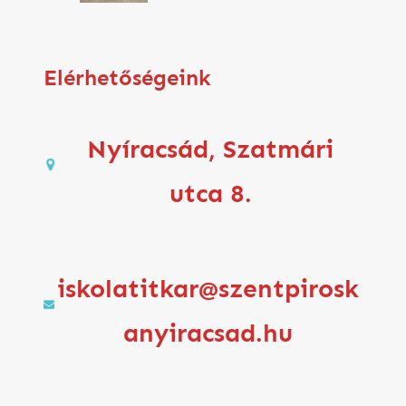
Elérhetőségeink
Nyíracsád, Szatmári
utca 8.
iskolatitkar@szentpirosk
anyiracsad.hu