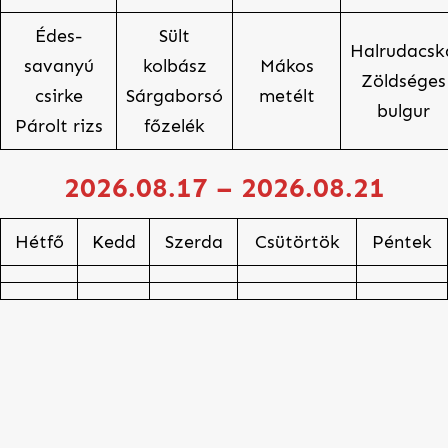
Édes-
Sült
Halrudacsk
savanyú
kolbász
Mákos
Zöldséges
csirke
Sárgaborsó
metélt
bulgur
Párolt rizs
főzelék
2026.08.17 – 2026.08.
21
Hétfő
Kedd
Szerda
Csütörtök
Péntek