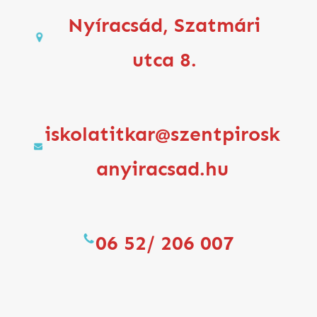
Nyíracsád, Szatmári
utca 8.
iskolatitkar@szentpirosk
anyiracsad.hu
06 52/ 206 007