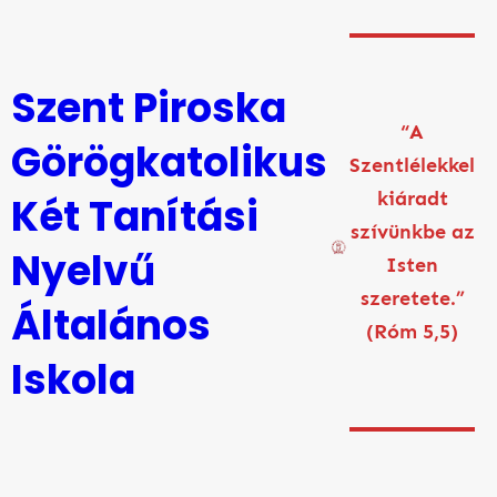
Ugrás
a
tartalomhoz
Szent Piroska
“A
Görögkatolikus
Szentlélekkel
kiáradt
Két Tanítási
szívünkbe az
Nyelvű
Isten
szeretete.”
Általános
(Róm 5,5)
Iskola