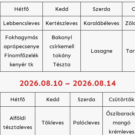
Hétfő
Kedd
Szerda
C
Lebbencsleves
Kertészleves
Karalábéleves
Zöl
Fokhagymás
Bakonyi
aprópecsenye
csirkemell
Lasagne
Tar
Finomfőzelék
tokány
kenyér tk
Tészta
2026.08.10 – 2026.08.
14
Hétfő
Kedd
Szerda
Csütörtök
Őszibarack
Alföldi
Tökleves
Palócleves
mangó
tésztaleves
krémleves