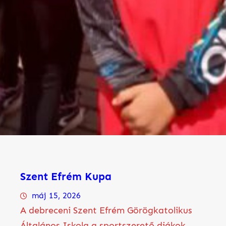
Szent Efrém Kupa
máj 15, 2026
A debreceni Szent Efrém Görögkatolikus
Általános Iskola a sportszerető diákok