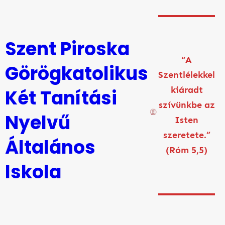
Ugrás
a
tartalomhoz
Szent Piroska
“A
Görögkatolikus
Szentlélekkel
kiáradt
Két Tanítási
szívünkbe az
Nyelvű
Isten
szeretete.”
Általános
(Róm 5,5)
Iskola