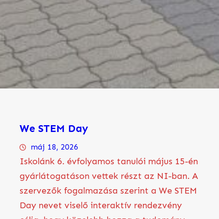
We STEM Day
máj 18, 2026
Iskolánk 6. évfolyamos tanulói május 15-én
gyárlátogatáson vettek részt az NI-ban. A
szervezők fogalmazása szerint a We STEM
Day nevet viselő interaktív rendezvény