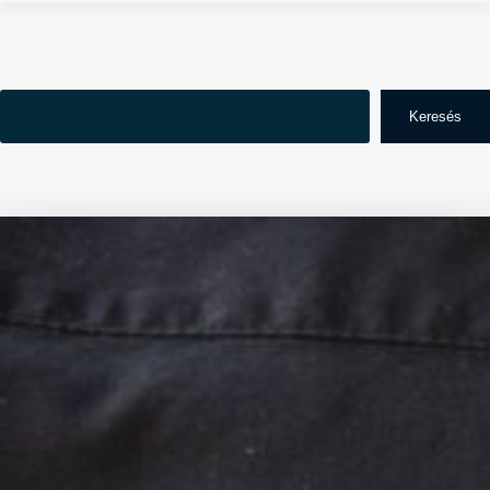
Search
Keresés