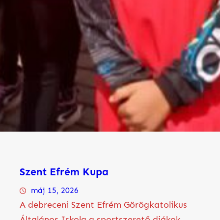
Szent Efrém Kupa
máj 15, 2026
A debreceni Szent Efrém Görögkatolikus
Általános Iskola a sportszerető diákok