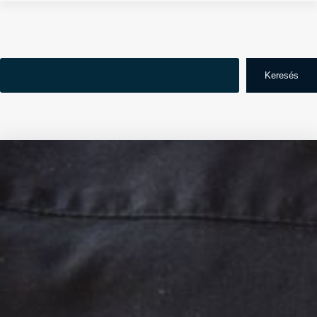
Search
Keresés