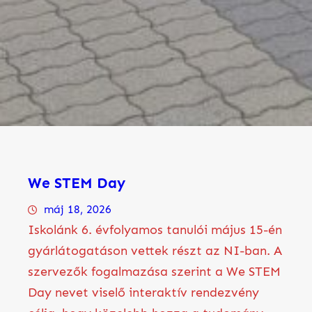
We STEM Day
máj 18, 2026
Iskolánk 6. évfolyamos tanulói május 15-én
gyárlátogatáson vettek részt az NI-ban. A
szervezők fogalmazása szerint a We STEM
Day nevet viselő interaktív rendezvény