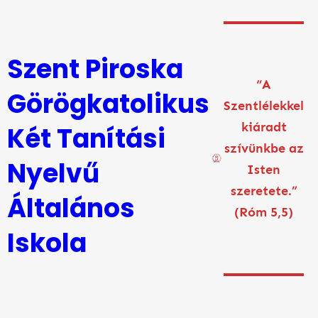
Ugrás
a
tartalomhoz
Szent Piroska
“A
Görögkatolikus
Szentlélekkel
kiáradt
Két Tanítási
szívünkbe az
Nyelvű
Isten
szeretete.”
Általános
(Róm 5,5)
Iskola