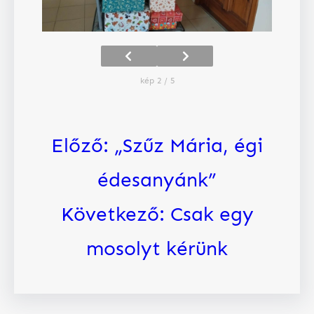
kép 2 / 5
Előző:
„Szűz Mária, égi
édesanyánk”
Következő:
Csak egy
mosolyt kérünk