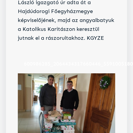
László igazgató úr adta át a
Hajdúdorogi Főegyházmegye
képviselőjének, majd az angyalbatyuk
a Katolikus Karitászon keresztül
jutnak el a rászorultakhoz. KGYZE
600986285_2064434317660446_559100518