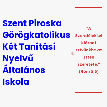
Ugrás
a
tartalomhoz
Szent Piroska
“A
Görögkatolikus
Szentlélekkel
kiáradt
Két Tanítási
szívünkbe az
Nyelvű
Isten
szeretete.”
Általános
(Róm 5,5)
Iskola