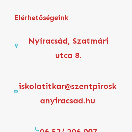
Elérhetőségeink
Nyíracsád, Szatmári
utca 8.
iskolatitkar@szentpirosk
anyiracsad.hu
06 52/ 206 007