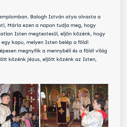
templomban. Balogh István atya olvasta a
nti, Mária ezen a napon tudja meg, hogy
tatlan Isten megtestesül, eljön közénk, hogy
 egy kapu, melyen Isten belép a földi
épesen megnyílik a mennybéli és a földi világ
tt közénk Jézus, eljött közénk az Isten,