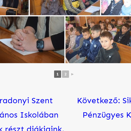
1
2
►
íradonyi Szent
Következő:
Si
lános Iskolában
Pénzügyes K
 részt diákjaink.