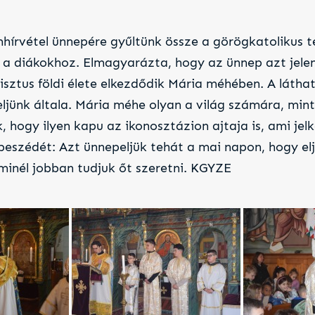
hírvétel ünnepére gyűltünk össze a görögkatolikus 
t a diákokhoz. Elmagyarázta, hogy az ünnep azt jele
isztus földi élete elkezdődik Mária méhében. A látha
ljünk általa. Mária méhe olyan a világ számára, mint
hogy ilyen kapu az ikonosztázion ajtaja is, ami jelk
beszédét: Azt ünnepeljük tehát a mai napon, hogy eljö
minél jobban tudjuk őt szeretni. KGYZE