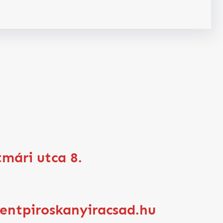
tmári utca 8.
zentpiroskanyiracsad.hu