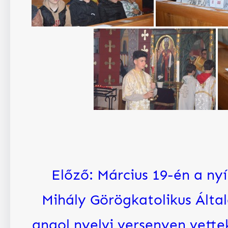
Előző:
Március 19-én a ny
Mihály Görögkatolikus Álta
angol nyelvi versenyen vettek