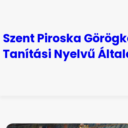
Ugrás
a
tartalomhoz
Szent Piroska Görögk
Tanítási Nyelvű Által