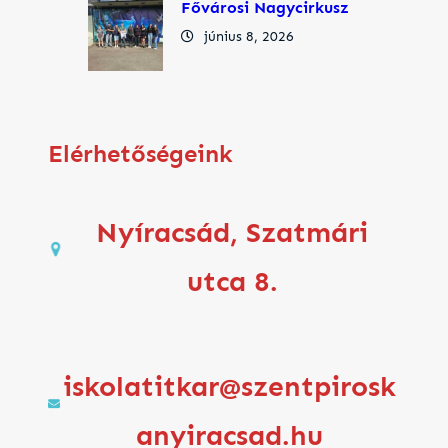
Fővárosi Nagycirkusz
június 8, 2026
Elérhetőségeink
Nyíracsád, Szatmári
utca 8.
iskolatitkar@szentpirosk
anyiracsad.hu