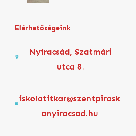
Elérhetőségeink
Nyíracsád, Szatmári
utca 8.
iskolatitkar@szentpirosk
anyiracsad.hu