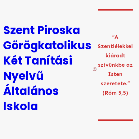
Ugrás
a
tartalomhoz
Szent Piroska
“A
Görögkatolikus
Szentlélekkel
kiáradt
Két Tanítási
szívünkbe az
Nyelvű
Isten
szeretete.”
Általános
(Róm 5,5)
Iskola