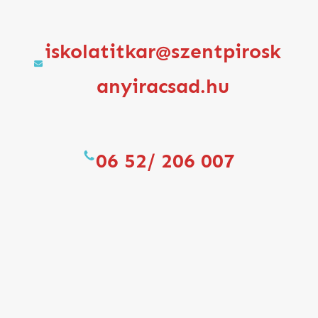
iskolatitkar@szentpirosk
anyiracsad.hu
06 52/ 206 007