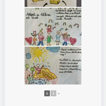
1
2
►