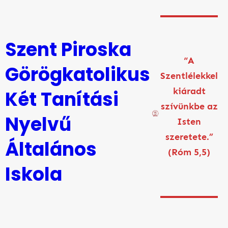
Ugrás
a
tartalomhoz
Szent Piroska
“A
Görögkatolikus
Szentlélekkel
kiáradt
Két Tanítási
szívünkbe az
Nyelvű
Isten
szeretete.”
Általános
(Róm 5,5)
Iskola