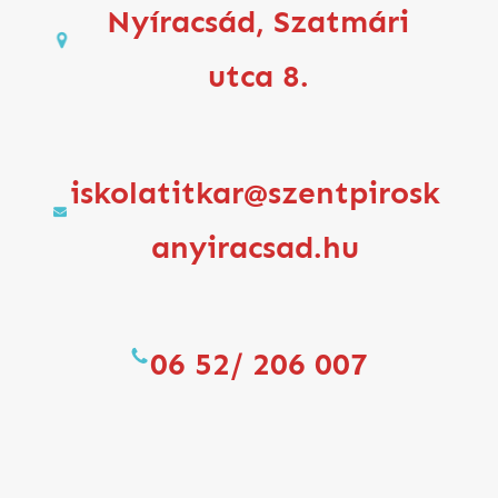
Nyíracsád, Szatmári
utca 8.
iskolatitkar@szentpirosk
anyiracsad.hu
06 52/ 206 007