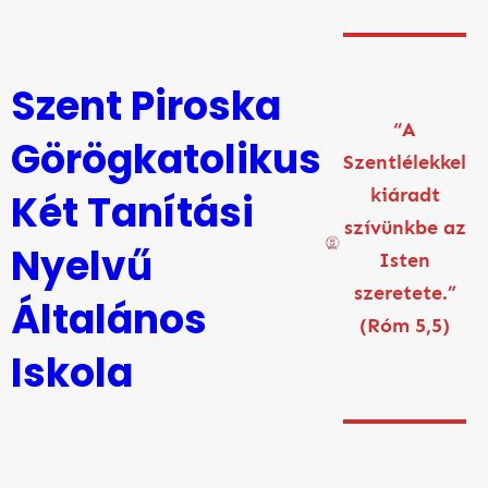
Ugrás
a
tartalomhoz
Szent Piroska
“A
Görögkatolikus
Szentlélekkel
kiáradt
Két Tanítási
szívünkbe az
Nyelvű
Isten
szeretete.”
Általános
(Róm 5,5)
Iskola