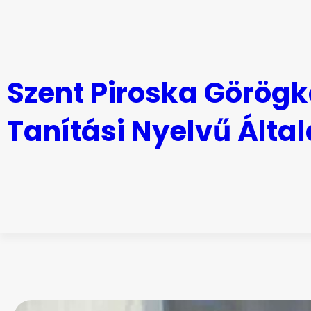
Ugrás
a
tartalomhoz
Szent Piroska Görögk
Tanítási Nyelvű Által