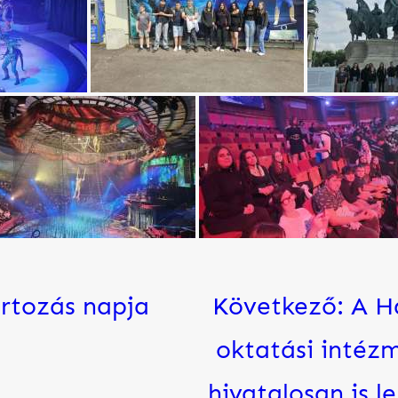
rtozás napja
Következő:
A H
oktatási intéz
hivatalosan is l