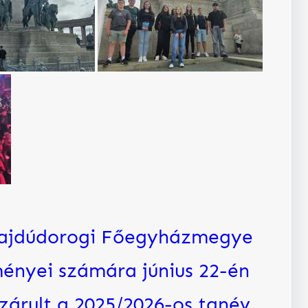
ajdúdorogi Főegyházmegye
ményei számára június 22-én
ezárult a 2025/2026-os tanév.