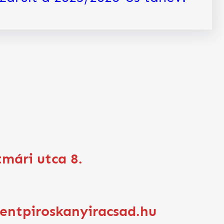
tmári utca 8.
zentpiroskanyiracsad.hu