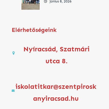
június 8, 2026
Elérhetőségeink
Nyíracsád, Szatmári
utca 8.
iskolatitkar@szentpirosk
anyiracsad.hu