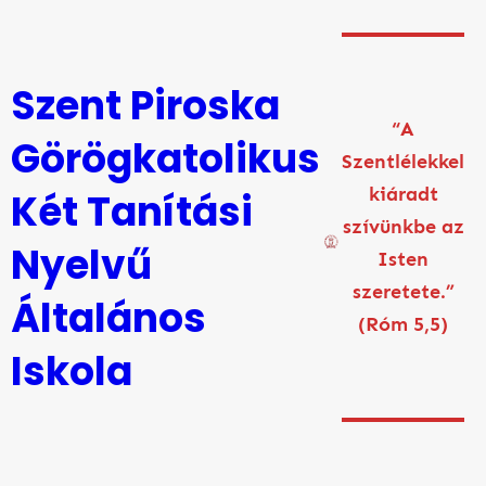
Ugrás
a
tartalomhoz
Szent Piroska
“A
Görögkatolikus
Szentlélekkel
kiáradt
Két Tanítási
szívünkbe az
Nyelvű
Isten
szeretete.”
Általános
(Róm 5,5)
Iskola